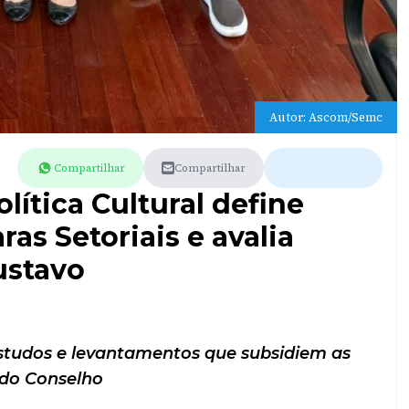
Autor: Ascom/Semc
Compartilhar
Compartilhar
lítica Cultural define
s Setoriais e avalia
ustavo
tudos e levantamentos que subsidiem as
 do Conselho