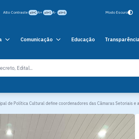
Alto Contraste
A+
A-
Modo Escuro
alt+C
alt+5
alt+6
a
Comunicação
Educação
Transparênci
pal de Política Cultural define coordenadores das Câmaras Setoriais e 