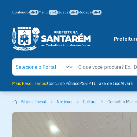
Conteúdo
Menu
Busca
Rodapé
alt+1
alt+2
alt+3
alt+4
Prefeitur
Mais Pesquisados:
Concurso Público
PSS
IPTU
Taxa de Lixo
Alvará
Página Inicial
Notícias
Cultura
Conselho Munici