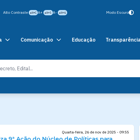
Alto Contraste
A+
A-
Modo Escuro
alt+C
alt+5
alt+6
a
Comunicação
Educação
Transparênci
Quarta-feira, 26 de nov de 2025 - 09:55
liza 9ª Ação do Núcleo de Políticas para