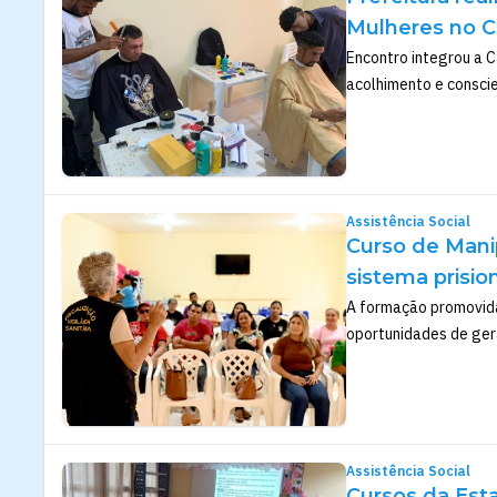
Mulheres no 
Encontro integrou a C
acolhimento e consci
Assistência Social
Curso de Mani
sistema prisi
A formação promovida 
oportunidades de gera
Assistência Social
Cursos da Est