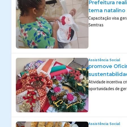
Prefeitura rea
tema natalino
Capacitação visa ger
Semtras
Assistência Social
promove Ofici
sustentabilid
Atividade incentiva c
oportunidades de gera
Assistência Social