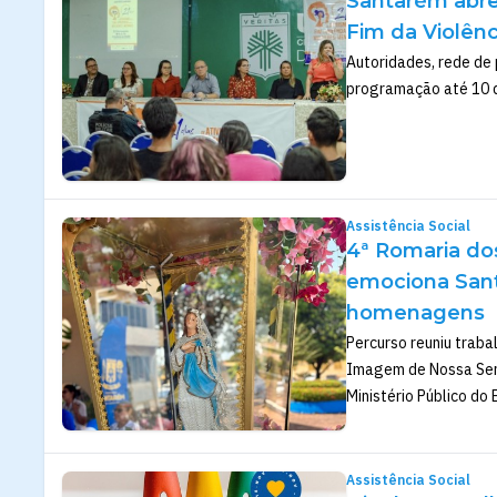
Santarém abre
Fim da Violên
Autoridades, rede de 
programação até 10 
Assistência Social
4ª Romaria dos
emociona San
homenagens
Percurso reuniu traba
Imagem de Nossa Sen
Ministério Público do
Assistência Social