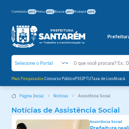
Conteúdo
Menu
Busca
Rodapé
alt+1
alt+2
alt+3
alt+4
Prefeitur
Mais Pesquisados:
Concurso Público
PSS
IPTU
Taxa de Lixo
Alvará
Página Inicial
Notícias
Assistência Social
Notícias de Assistência Social
Assistência Social
Prefeitura rea