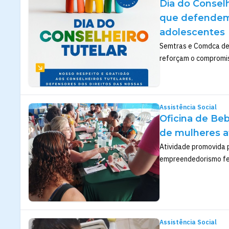
Dia do Conselh
que defendem 
adolescentes
Semtras e Comdca des
reforçam o compromis
Assistência Social
Oficina de Beb
de mulheres a
Atividade promovida p
empreendedorismo fe
Assistência Social