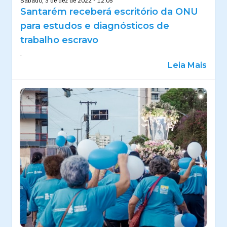
Sábado, 3 de dez de 2022 - 12:05
Santarém receberá escritório da ONU
para estudos e diagnósticos de
trabalho escravo
.
Leia Mais