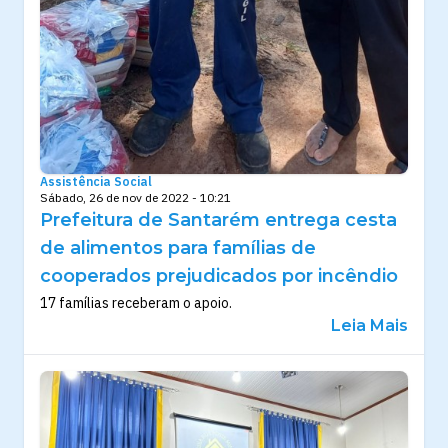
Assistência Social
Sábado, 26 de nov de 2022 - 10:21
Prefeitura de Santarém entrega cesta
de alimentos para famílias de
cooperados prejudicados por incêndio
17 famílias receberam o apoio.
Leia Mais