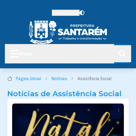
Acessibilidade
Menu
Página Inicial
Notícias
Assistência Social
Notícias de Assistência Social