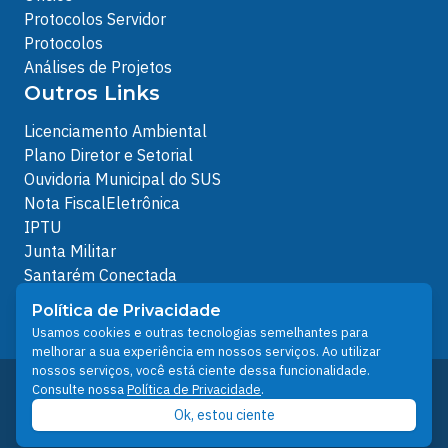
Protocolos Servidor
Protocolos
Análises de Projetos
Outros Links
Licenciamento Ambiental
Plano Diretor e Setorial
Ouvidoria Municipal do SUS
Nota FiscalEletrônica
IPTU
Junta Militar
Santarém Conectada
Política de Privacidade
Política de Privacidade
People illustrations by Storyset
Usamos cookies e outras tecnologias semelhantes para
melhorar a sua experiência em nossos serviços. Ao utilizar
nossos serviços, você está ciente dessa funcionalidade.
Desenvolvido pelo Núcleo Técnico de Gestão de
Consulte nossa
Política de Privacidade
.
Tecnologia da Informação - NTI
Ok, estou ciente
Prefeitura de Santarém © 2026