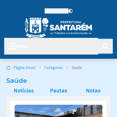
Acessibilidade
Menu
Página Inicial
Categorias
Saúde
Saúde
Notícias
Pautas
Notas