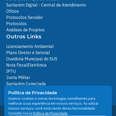
Santarém Digital - Central de Atendimento
Ofícios
Protocolos Servidor
Protocolos
Análises de Projetos
Outros Links
Licenciamento Ambiental
Plano Diretor e Setorial
Ouvidoria Municipal do SUS
Nota FiscalEletrônica
IPTU
Junta Militar
Santarém Conectada
Política de Privacidade
Política de Privacidade
People illustrations by Storyset
Usamos cookies e outras tecnologias semelhantes para
melhorar a sua experiência em nossos serviços. Ao utilizar
nossos serviços, você está ciente dessa funcionalidade.
Desenvolvido pelo Núcleo Técnico de Gestão de
Consulte nossa
Política de Privacidade
.