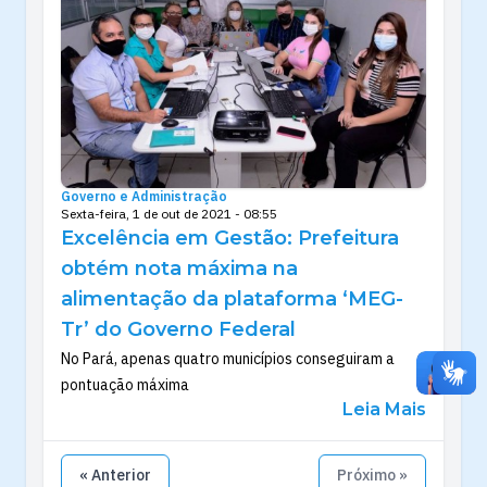
Governo e Administração
Sexta-feira, 1 de out de 2021 - 08:55
Excelência em Gestão: Prefeitura
obtém nota máxima na
alimentação da plataforma ‘MEG-
Tr’ do Governo Federal
No Pará, apenas quatro municípios conseguiram a
pontuação máxima
Leia Mais
« Anterior
Próximo »