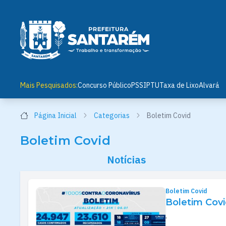
Mais Pesquisados:
Concurso Público
PSS
IPTU
Taxa de Lixo
Alvará
Página Inicial
Categorias
Boletim Covid
Boletim Covid
Notícias
Boletim Covid
Boletim Covi
.