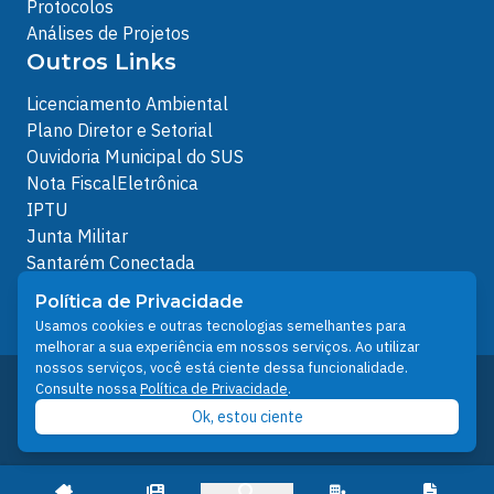
Protocolos
Análises de Projetos
Outros Links
Licenciamento Ambiental
Plano Diretor e Setorial
Ouvidoria Municipal do SUS
Nota FiscalEletrônica
IPTU
Junta Militar
Santarém Conectada
Política de Privacidade
Política de Privacidade
People illustrations by Storyset
Usamos cookies e outras tecnologias semelhantes para
melhorar a sua experiência em nossos serviços. Ao utilizar
nossos serviços, você está ciente dessa funcionalidade.
Desenvolvido pelo Núcleo Técnico de Gestão de
Consulte nossa
Política de Privacidade
.
Tecnologia da Informação - NTI
Ok, estou ciente
Prefeitura de Santarém © 2026