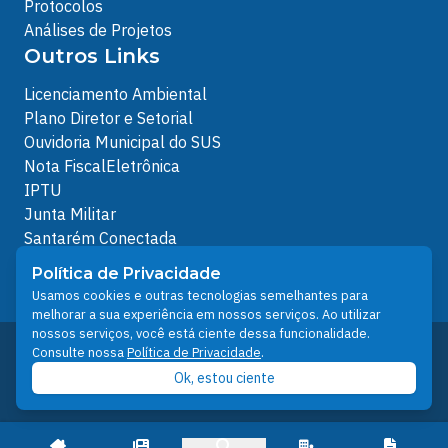
Protocolos
Análises de Projetos
Outros Links
Licenciamento Ambiental
Plano Diretor e Setorial
Ouvidoria Municipal do SUS
Nota FiscalEletrônica
IPTU
Junta Militar
Santarém Conectada
Política de Privacidade
Política de Privacidade
People illustrations by Storyset
Usamos cookies e outras tecnologias semelhantes para
melhorar a sua experiência em nossos serviços. Ao utilizar
nossos serviços, você está ciente dessa funcionalidade.
Desenvolvido pelo Núcleo Técnico de Gestão de
Consulte nossa
Política de Privacidade
.
Tecnologia da Informação - NTI
Ok, estou ciente
Prefeitura de Santarém © 2026