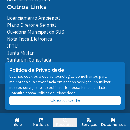
Outros Links
Licenciamento Ambiental
Plano Diretor e Setorial
Ouvidoria Municipal do SUS
Nota FiscalEletrônica
IPTU
Junta Militar
Santarém Conectada
Política de Privacidade
Política de Privacidade
People illustrations by Storyset
Usamos cookies e outras tecnologias semelhantes para
melhorar a sua experiência em nossos serviços. Ao utilizar
nossos serviços, você está ciente dessa funcionalidade.
Desenvolvido pelo Núcleo Técnico de Gestão de
Consulte nossa
Política de Privacidade
.
Tecnologia da Informação - NTI
Ok, estou ciente
Prefeitura de Santarém © 2026
Início
Notícias
Pesquisa
Serviços
Documentos