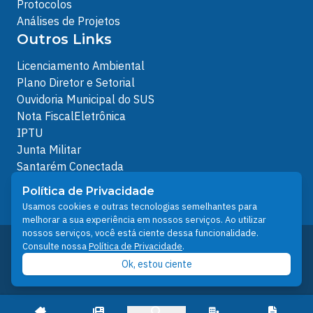
Protocolos
Análises de Projetos
Outros Links
Licenciamento Ambiental
Plano Diretor e Setorial
Ouvidoria Municipal do SUS
Nota FiscalEletrônica
IPTU
Junta Militar
Santarém Conectada
Política de Privacidade
Política de Privacidade
People illustrations by Storyset
Usamos cookies e outras tecnologias semelhantes para
melhorar a sua experiência em nossos serviços. Ao utilizar
nossos serviços, você está ciente dessa funcionalidade.
Desenvolvido pelo Núcleo Técnico de Gestão de
Consulte nossa
Política de Privacidade
.
Tecnologia da Informação - NTI
Ok, estou ciente
Prefeitura de Santarém © 2026