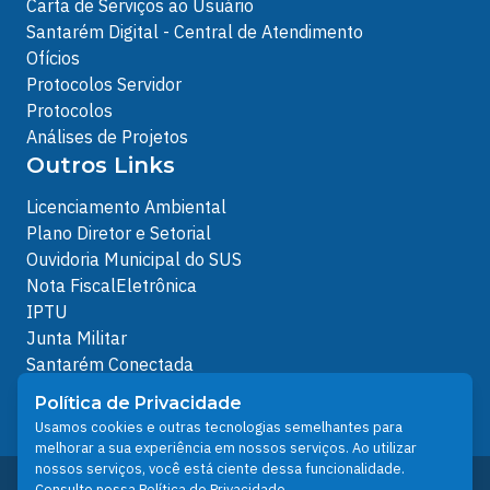
Carta de Serviços ao Usuário
Santarém Digital - Central de Atendimento
Ofícios
Protocolos Servidor
Protocolos
Análises de Projetos
Outros Links
Licenciamento Ambiental
Plano Diretor e Setorial
Ouvidoria Municipal do SUS
Nota FiscalEletrônica
IPTU
Junta Militar
Santarém Conectada
Política de Privacidade
Política de Privacidade
People illustrations by Storyset
Usamos cookies e outras tecnologias semelhantes para
melhorar a sua experiência em nossos serviços. Ao utilizar
nossos serviços, você está ciente dessa funcionalidade.
Desenvolvido pelo Núcleo Técnico de Gestão de
Consulte nossa
Política de Privacidade
.