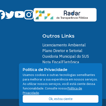
Governo e Administração
Santarém se prepara para viver
um Natal de encontros, cultura,
solidariedade e espetáculo
Outros Links
Licenciamento Ambiental
Plano Diretor e Setorial
Ouvidoria Municipal do SUS
Nota FiscalEletrônica
IPTU
Política de Privacidade
Junta Militar
Usamos cookies e outras tecnologias semelhantes
Santarém Conectada
para melhorar a sua experiência em nossos serviços.
Ao utilizar nossos serviços, você está ciente dessa
Política de Privacidade
funcionalidade. Consulte nossa
Política de
People illustrations by Storyset
Privacidade
.
Ok, estou ciente
Prefeitura de Santarém © 2026