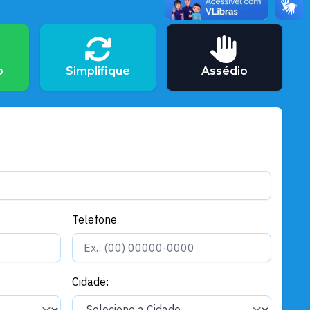
Governo e Administração
Santarém recebe 234
computadores para fortalecer
inclusão digital no município
o
Simplifique
Assédio
Governo e Administração
“Puxirum: o mutirão do trabalho
e da transformação” realiza
mais de 4 mil atendimentos na
comunidade Parauá
Governo e Administração
Procon Santarém participa de
operação nacional e reforça
Telefone
fiscalização no comércio de gás
e combustíveis
Governo e Administração
Prefeito acompanha agenda do
Cidade:
Governo do Estado em
Santarém com visitas ao