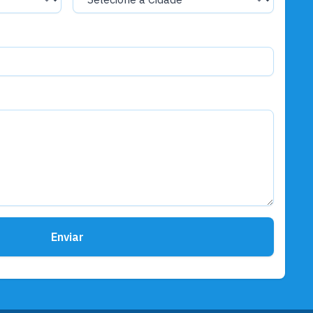
Materno Infantil e à Policlínica
Governo e Administração
38 mil moradores do Lago
Grande ganham novo espaço de
atendimento com a entrega da
Agência Distrital de Curuai
Governo e Administração
Mulheres são homenageadas
com serviços gratuitos de saúde,
beleza e cidadania
Governo e Administração
Enviar
Terras caídas levam Prefeitura a
decretar emergência no
Quilombo do Arapemã