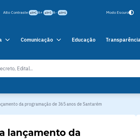
Alto Contraste
A+
A-
Modo Escuro
alt+C
alt+5
alt+6
a
Comunicação
Educação
Transparênci
ançamento da programação de 365 anos de Santarém
ra lançamento da