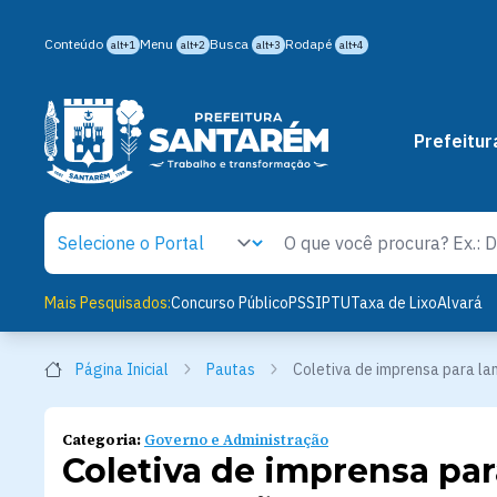
Conteúdo
Menu
Busca
Rodapé
alt+1
alt+2
alt+3
alt+4
Prefeitur
Mais Pesquisados:
Concurso Público
PSS
IPTU
Taxa de Lixo
Alvará
Página Inicial
Pautas
Coletiva de imprensa para l
Categoria:
Governo e Administração
Coletiva de imprensa pa