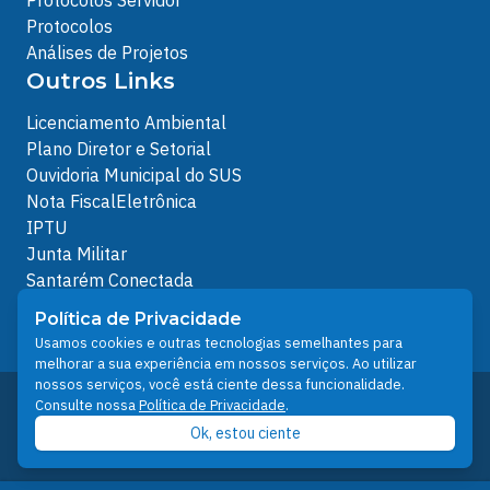
Protocolos
Análises de Projetos
Outros Links
Licenciamento Ambiental
Plano Diretor e Setorial
Ouvidoria Municipal do SUS
Nota FiscalEletrônica
IPTU
Junta Militar
Santarém Conectada
Política de Privacidade
Política de Privacidade
People illustrations by Storyset
Usamos cookies e outras tecnologias semelhantes para
melhorar a sua experiência em nossos serviços. Ao utilizar
nossos serviços, você está ciente dessa funcionalidade.
Desenvolvido pelo Núcleo Técnico de Gestão de
Consulte nossa
Política de Privacidade
.
Tecnologia da Informação - NTI
Ok, estou ciente
Prefeitura de Santarém © 2026