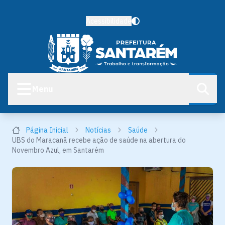
Acessibilidade
Menu
Página Inicial
Notícias
Saúde
UBS do Maracanã recebe ação de saúde na abertura do
Novembro Azul, em Santarém