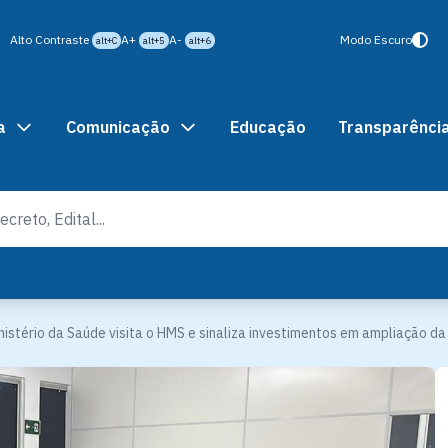
Alto Contraste
A+
A-
Modo Escuro
alt+C
alt+5
alt+6
a
Comunicação
Educação
Transparênci
nistério da Saúde visita o HMS e sinaliza investimentos em ampliação da 