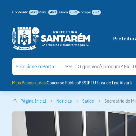
Conteúdo
Menu
Busca
Rodapé
alt+1
alt+2
alt+3
alt+4
Prefeitur
Mais Pesquisados:
Concurso Público
PSS
IPTU
Taxa de Lixo
Alvará
Página Inicial
Notícias
Saúde
Secretário do Mi