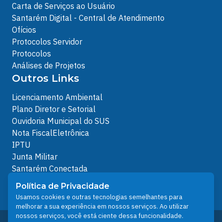
Carta de Serviços ao Usuário
Santarém Digital - Central de Atendimento
Ofícios
Protocolos Servidor
Protocolos
Análises de Projetos
Outros Links
Licenciamento Ambiental
Plano Diretor e Setorial
Ouvidoria Municipal do SUS
Nota FiscalEletrônica
IPTU
Junta Militar
Santarém Conectada
Política de Privacidade
Política de Privacidade
People illustrations by Storyset
Usamos cookies e outras tecnologias semelhantes para
melhorar a sua experiência em nossos serviços. Ao utilizar
nossos serviços, você está ciente dessa funcionalidade.
Desenvolvido pelo Núcleo Técnico de Gestão de