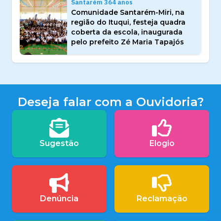
Santarém 364 anos
Comunidade Santarém-Miri, na
região do Ituqui, festeja quadra
coberta da escola, inaugurada
pelo prefeito Zé Maria Tapajós
Deseja falar com a Ouvidoria?
Sugestão
Elogio
Denúncia
Reclamação