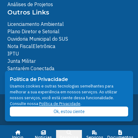
Análises de Projetos
Outros Links
Licenciamento Ambiental
Plano Diretor e Setorial
Ouvidoria Municipal do SUS
Nota FiscalEletrônica
IPTU
Junta Militar
Santarém Conectada
Política de Privacidade
Política de Privacidade
People illustrations by Storyset
Usamos cookies e outras tecnologias semelhantes para
melhorar a sua experiência em nossos serviços. Ao utilizar
nossos serviços, você está ciente dessa funcionalidade.
Desenvolvido pelo Núcleo Técnico de Gestão de
Consulte nossa
Política de Privacidade
.
Tecnologia da Informação - NTI
Ok, estou ciente
Prefeitura de Santarém © 2026
Início
Notícias
Pesquisa
Serviços
Documentos