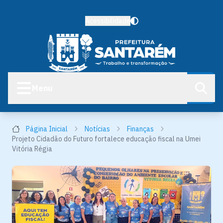
Acessibilidade
Menu
Página Inicial
Notícias
Finanças
Projeto Cidadão do Futuro fortalece educação fiscal na Umei
Vitória Régia