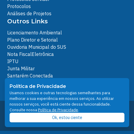
Protocolos
Análises de Projetos
Outros Links
Licenciamento Ambiental
Plano Diretor e Setorial
Ouvidoria Municipal do SUS
Nota FiscalEletrônica
IPTU
Junta Militar
Santarém Conectada
Política de Privacidade
Política de Privacidade
People illustrations by Storyset
Usamos cookies e outras tecnologias semelhantes para
melhorar a sua experiência em nossos serviços. Ao utilizar
nossos serviços, você está ciente dessa funcionalidade.
Desenvolvido pelo Núcleo Técnico de Gestão de
Consulte nossa
Política de Privacidade
.
Tecnologia da Informação - NTI
Ok, estou ciente
Prefeitura de Santarém © 2026