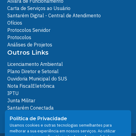
Alvará de Funcionamento
Carta de Serviços ao Usuário
Santarém Digital - Central de Atendimento
Ofícios
Protocolos Servidor
Protocolos
Análises de Projetos
Outros Links
Licenciamento Ambiental
Plano Diretor e Setorial
Ouvidoria Municipal do SUS
Nota FiscalEletrônica
IPTU
Junta Militar
Santarém Conectada
Política de Privacidade
Política de Privacidade
People illustrations by Storyset
Usamos cookies e outras tecnologias semelhantes para
melhorar a sua experiência em nossos serviços. Ao utilizar