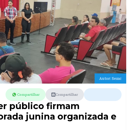
Autor: Semc
Compartilhar
Compartilhar
er público firmam
rada junina organizada e