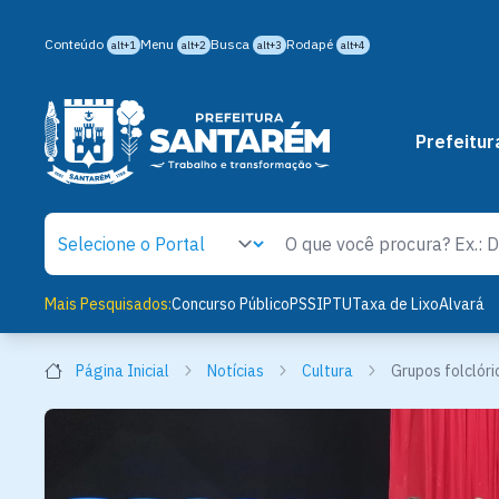
Conteúdo
Menu
Busca
Rodapé
alt+1
alt+2
alt+3
alt+4
Prefeitur
Mais Pesquisados:
Concurso Público
PSS
IPTU
Taxa de Lixo
Alvará
Página Inicial
Notícias
Cultura
Grupos folclór