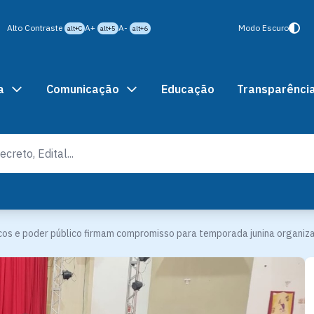
Alto Contraste
A+
A-
Modo Escuro
alt+C
alt+5
alt+6
a
Comunicação
Educação
Transparênci
icos e poder público firmam compromisso para temporada junina organi