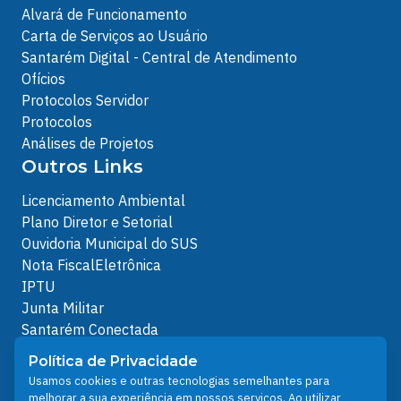
Alvará de Funcionamento
Carta de Serviços ao Usuário
Santarém Digital - Central de Atendimento
Ofícios
Protocolos Servidor
Protocolos
Análises de Projetos
Outros Links
Licenciamento Ambiental
Plano Diretor e Setorial
Ouvidoria Municipal do SUS
Nota FiscalEletrônica
IPTU
Junta Militar
Santarém Conectada
Política de Privacidade
Política de Privacidade
People illustrations by Storyset
Usamos cookies e outras tecnologias semelhantes para
melhorar a sua experiência em nossos serviços. Ao utilizar