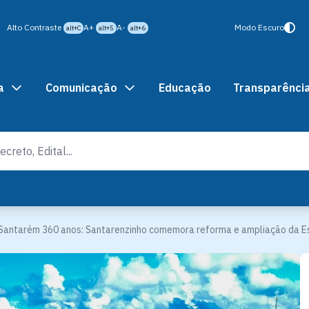
Alto Contraste
A+
A-
Modo Escuro
alt+C
alt+5
alt+6
a
Comunicação
Educação
Transparênci
Santarém 360 anos: Santarenzinho comemora reforma e ampliação da Esc