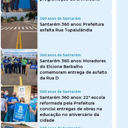
360 anos de Santarém
Santarém 360 anos: Prefeitura
asfalta Rua Tupaiulândia
360 anos de Santarém
Santarém 360 anos: Moradores
do Elcione Barbalho
comemoram entrega de asfalto
da Rua D
360 anos de Santarém
Santarém 360 anos: 22ª escola
reformada pela Prefeitura
conclui entregas de obras na
educação no aniversário da
cidade