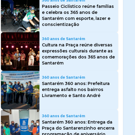
360 anos de Santarém
Passeio Ciclístico reúne famílias
e celebra os 365 anos de
Santarém com esporte, lazer e
conscientização
360 anos de Santarém
Cultura na Praça reúne diversas
expressões culturais durante as
comemorações dos 365 anos de
Santarém
360 anos de Santarém
Santarém 360 anos: Prefeitura
entrega asfalto nos bairros
Livramento e Santo André
360 anos de Santarém
Santarém 360 anos: Entrega da
Praça do Santarenzinho encerra
programação de aniversário