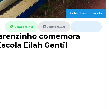
Autor: Desconhecido
Compartilhar
Compartilhar
tarenzinho comemora
scola Eilah Gentil
.