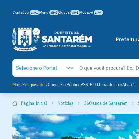
Conteúdo
Menu
Busca
Rodapé
alt+1
alt+2
alt+3
alt+4
Prefeitur
Mais Pesquisados:
Concurso Público
PSS
IPTU
Taxa de Lixo
Alvará
Página Inicial
Notícias
360 anos de Santarém