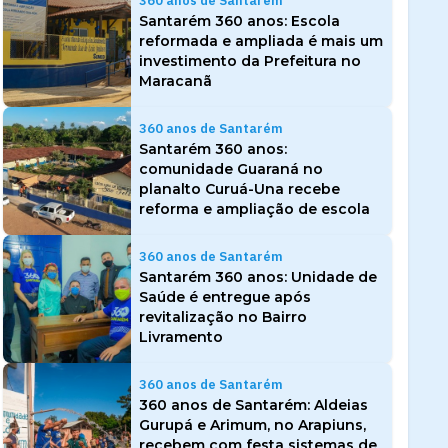
360 anos de Santarém
Santarém 360 anos: Escola
reformada e ampliada é mais um
investimento da Prefeitura no
Maracanã
360 anos de Santarém
Santarém 360 anos:
comunidade Guaraná no
planalto Curuá-Una recebe
reforma e ampliação de escola
360 anos de Santarém
Santarém 360 anos: Unidade de
Saúde é entregue após
revitalização no Bairro
Livramento
360 anos de Santarém
360 anos de Santarém: Aldeias
Gurupá e Arimum, no Arapiuns,
recebem com festa sistemas de