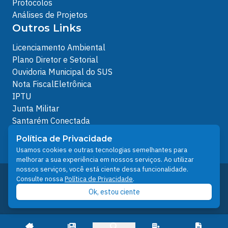
Protocolos
Análises de Projetos
Outros Links
Licenciamento Ambiental
Plano Diretor e Setorial
Ouvidoria Municipal do SUS
Nota FiscalEletrônica
IPTU
Junta Militar
Santarém Conectada
Política de Privacidade
Política de Privacidade
People illustrations by Storyset
Usamos cookies e outras tecnologias semelhantes para
melhorar a sua experiência em nossos serviços. Ao utilizar
nossos serviços, você está ciente dessa funcionalidade.
Desenvolvido pelo Núcleo Técnico de Gestão de
Consulte nossa
Política de Privacidade
.
Tecnologia da Informação - NTI
Ok, estou ciente
Prefeitura de Santarém © 2026