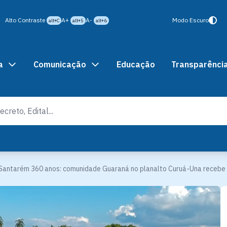
Alto Contraste
A+
A-
Modo Escuro
alt+C
alt+5
alt+6
a
Comunicação
Educação
Transparênci
Santarém 360 anos: comunidade Guaraná no planalto Curuá-Una recebe 