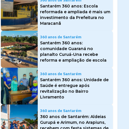
360 anos de Santarém
Santarém 360 anos: Escola
reformada e ampliada é mais um
investimento da Prefeitura no
Maracanã
360 anos de Santarém
Santarém 360 anos:
comunidade Guaraná no
planalto Curuá-Una recebe
reforma e ampliação de escola
360 anos de Santarém
Santarém 360 anos: Unidade de
Saúde é entregue após
revitalização no Bairro
Livramento
360 anos de Santarém
360 anos de Santarém: Aldeias
Gurupá e Arimum, no Arapiuns,
recebem com festa sistemas de