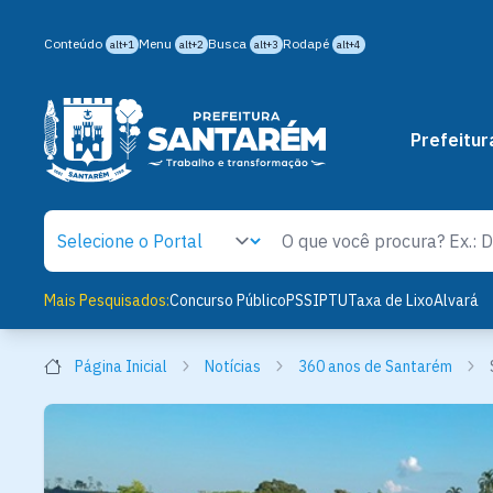
Conteúdo
Menu
Busca
Rodapé
alt+1
alt+2
alt+3
alt+4
Prefeitur
Mais Pesquisados:
Concurso Público
PSS
IPTU
Taxa de Lixo
Alvará
Página Inicial
Notícias
360 anos de Santarém