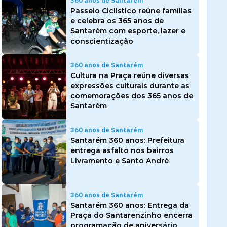
360 anos de Santarém
Passeio Ciclístico reúne famílias
e celebra os 365 anos de
Santarém com esporte, lazer e
conscientização
360 anos de Santarém
Cultura na Praça reúne diversas
expressões culturais durante as
comemorações dos 365 anos de
Santarém
360 anos de Santarém
Santarém 360 anos: Prefeitura
entrega asfalto nos bairros
Livramento e Santo André
360 anos de Santarém
Santarém 360 anos: Entrega da
Praça do Santarenzinho encerra
programação de aniversário