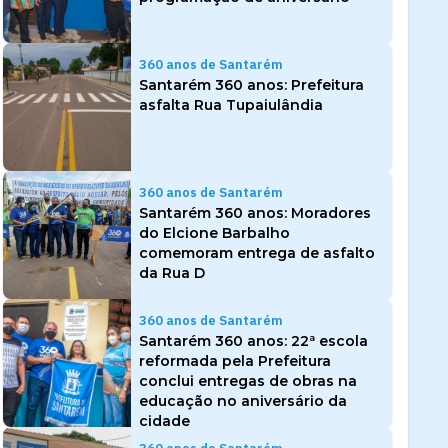
360 anos de Santarém
Santarém 360 anos: Prefeitura
asfalta Rua Tupaiulândia
360 anos de Santarém
Santarém 360 anos: Moradores
do Elcione Barbalho
comemoram entrega de asfalto
da Rua D
360 anos de Santarém
Santarém 360 anos: 22ª escola
reformada pela Prefeitura
conclui entregas de obras na
educação no aniversário da
cidade