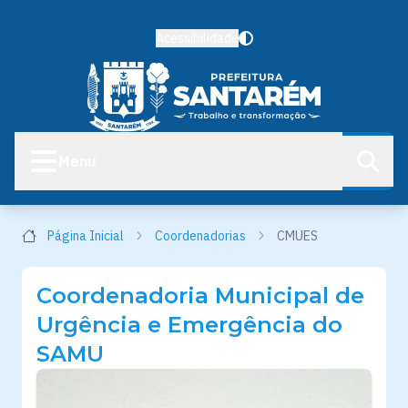
Acessibilidade
Menu
Página Inicial
Coordenadorias
CMUES
Coordenadoria Municipal de
Urgência e Emergência do
SAMU