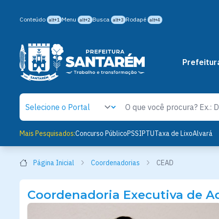
Conteúdo
Menu
Busca
Rodapé
alt+1
alt+2
alt+3
alt+4
Prefeitur
Mais Pesquisados:
Concurso Público
PSS
IPTU
Taxa de Lixo
Alvará
Página Inicial
Coordenadorias
CEAD
Coordenadoria Executiva de A