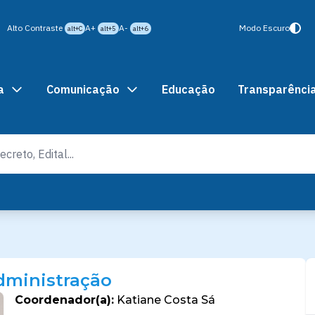
Alto Contraste
A+
A-
Modo Escuro
alt+C
alt+5
alt+6
a
Comunicação
Educação
Transparênci
dministração
Coordenador(a):
Katiane Costa Sá