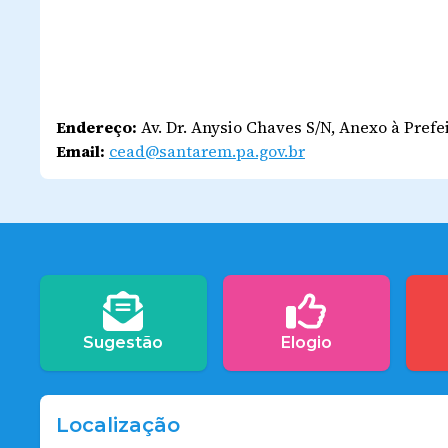
Endereço:
Av. Dr. Anysio Chaves S/N, Anexo à Pref
Email:
cead@santarem.pa.gov.br
Sugestão
Elogio
Localização