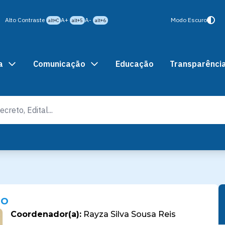
Alto Contraste
A+
A-
Modo Escuro
alt+C
alt+5
alt+6
a
Comunicação
Educação
Transparênci
ão
Coordenador(a):
Rayza Silva Sousa Reis