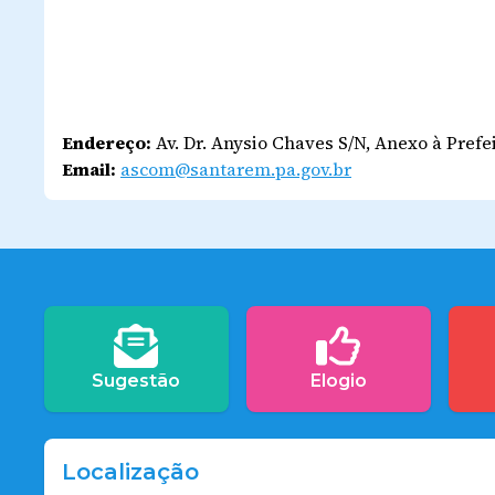
Endereço:
Av. Dr. Anysio Chaves S/N, Anexo à Pref
Email:
ascom@santarem.pa.gov.br
Sugestão
Elogio
Localização