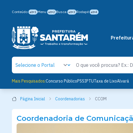
Conteúdo
Menu
Busca
Rodapé
alt+1
alt+2
alt+3
alt+4
Prefeitur
Mais Pesquisados:
Concurso Público
PSS
IPTU
Taxa de Lixo
Alvará
Página Inicial
Coordenadorias
CCOM
Coordenadoria de Comunicaç