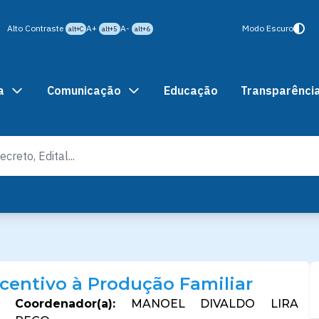
Alto Contraste
A+
A-
Modo Escuro
alt+C
alt+5
alt+6
a
Comunicação
Educação
Transparênci
centivo à Produção Familiar
Coordenador(a):
MANOEL DIVALDO LIRA