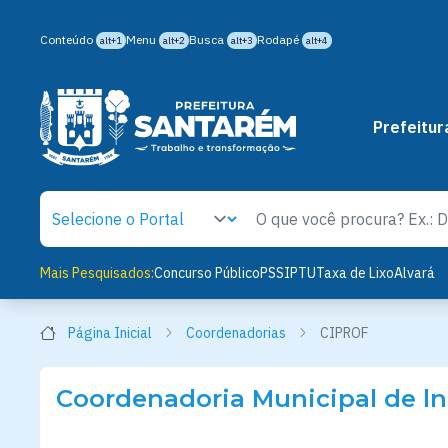
Conteúdo
Menu
Busca
Rodapé
alt+1
alt+2
alt+3
alt+4
Prefeitur
Mais Pesquisados:
Concurso Público
PSS
IPTU
Taxa de Lixo
Alvará
Página Inicial
Coordenadorias
CIPROF
Coordenadoria Municipal de ln