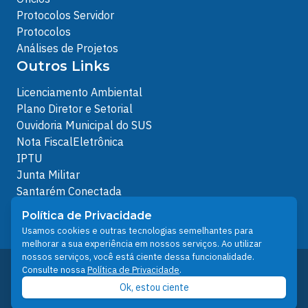
Protocolos Servidor
Protocolos
Análises de Projetos
Outros Links
Licenciamento Ambiental
Plano Diretor e Setorial
Ouvidoria Municipal do SUS
Nota FiscalEletrônica
IPTU
Junta Militar
Santarém Conectada
Política de Privacidade
Política de Privacidade
People illustrations by Storyset
Usamos cookies e outras tecnologias semelhantes para
melhorar a sua experiência em nossos serviços. Ao utilizar
nossos serviços, você está ciente dessa funcionalidade.
Desenvolvido pelo Núcleo Técnico de Gestão de
Consulte nossa
Política de Privacidade
.
Tecnologia da Informação - NTI
Ok, estou ciente
Prefeitura de Santarém © 2026