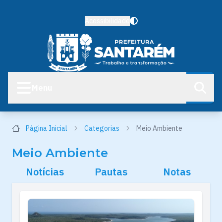
Acessibilidade
Menu
Página Inicial
Categorias
Meio Ambiente
Meio Ambiente
Notícias
Pautas
Notas