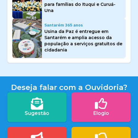
para famílias do Ituqui e Curuá-
Una
Santarém 365 anos
Usina da Paz é entregue em
Santarém e amplia acesso da
população a serviços gratuitos de
cidadania
Deseja falar com a Ouvidoria?
Sugestão
Elogio