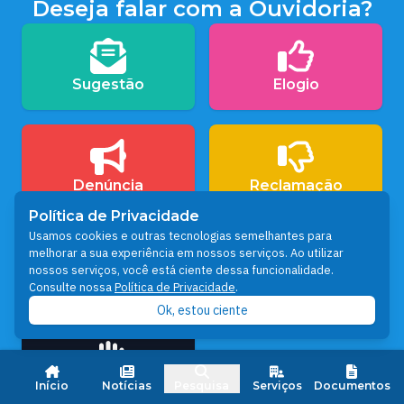
Deseja falar com a Ouvidoria?
Sugestão
Elogio
Denúncia
Reclamação
Política de Privacidade
Usamos cookies e outras tecnologias semelhantes para
melhorar a sua experiência em nossos serviços. Ao utilizar
nossos serviços, você está ciente dessa funcionalidade.
Solicitação
Simplifique
Consulte nossa
Política de Privacidade
.
Ok, estou ciente
Assédio
Início
Notícias
Pesquisa
Serviços
Documentos