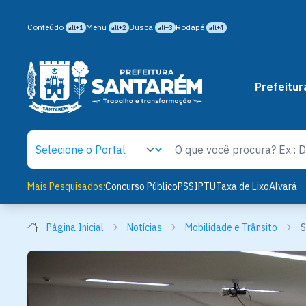
Conteúdo
Menu
Busca
Rodapé
alt+1
alt+2
alt+3
alt+4
Prefeitur
Mais Pesquisados:
Concurso Público
PSS
IPTU
Taxa de Lixo
Alvará
Página Inicial
Notícias
Mobilidade e Trânsito
S