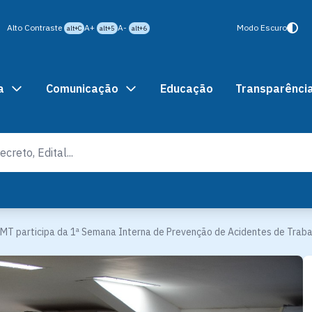
Alto Contraste
A+
A-
Modo Escuro
alt+C
alt+5
alt+6
a
Comunicação
Educação
Transparênci
MT participa da 1ª Semana Interna de Prevenção de Acidentes de Traba