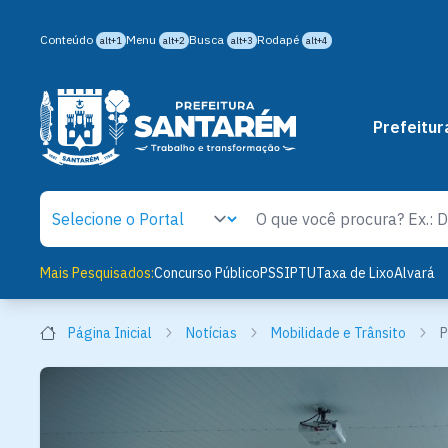
Conteúdo
Menu
Busca
Rodapé
alt+1
alt+2
alt+3
alt+4
Prefeitur
Mais Pesquisados:
Concurso Público
PSS
IPTU
Taxa de Lixo
Alvará
Página Inicial
Notícias
Mobilidade e Trânsito
P