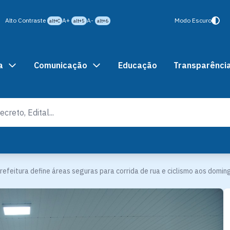
Alto Contraste
A+
A-
Modo Escuro
alt+C
alt+5
alt+6
a
Comunicação
Educação
Transparênci
refeitura define áreas seguras para corrida de rua e ciclismo aos dom