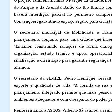
O projeto também incluirá o Parque da Cidade, n
do Parque e da Avenida Barão do Rio Branco co
haverá interdição parcial no perímetro compr
Convenções, garantindo espaço seguro para ciclista
O secretário municipal de Mobilidade e Trâns
planejamento conjunto para uma cidade que ince
“Estamos construindo soluções de forma dialo
organização, estudo técnico e apoio operacion
sinalização e orientação para garantir segurança t
afirmou.
O secretário da SEMJEL, Pedro Henrique, ressalto
esporte e qualidade de vida. “A corrida de rua
planejamento integrado permite que mais pessoas
ambientes adequados e com o respaldo do poder pú
Representando a ASCOS, Vilberto Sá avaliou a reuni