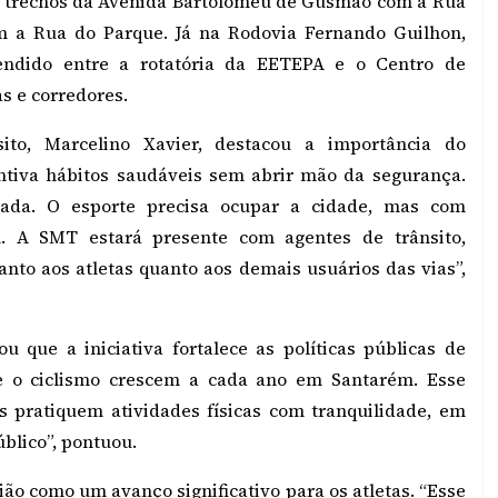
os trechos da Avenida Bartolomeu de Gusmão com a Rua
m a Rua do Parque. Já na Rodovia Fernando Guilhon,
eendido entre a rotatória da EETEPA e o Centro de
s e corredores.
ito, Marcelino Xavier, destacou a importância do
ntiva hábitos saudáveis sem abrir mão da segurança.
gada. O esporte precisa ocupar a cidade, mas com
al. A SMT estará presente com agentes de trânsito,
anto aos atletas quanto aos demais usuários das vias”,
u que a iniciativa fortalece as políticas públicas de
 e o ciclismo crescem a cada ano em Santarém. Esse
 pratiquem atividades físicas com tranquilidade, em
blico”, pontuou.
ão como um avanço significativo para os atletas. “Esse