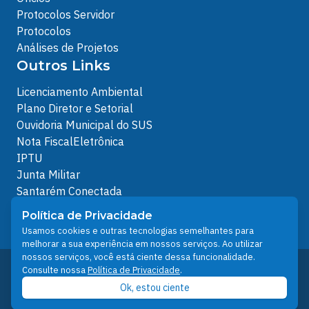
Protocolos Servidor
Protocolos
Análises de Projetos
Outros Links
Licenciamento Ambiental
Plano Diretor e Setorial
Ouvidoria Municipal do SUS
Nota FiscalEletrônica
IPTU
Junta Militar
Santarém Conectada
Política de Privacidade
Política de Privacidade
People illustrations by Storyset
Usamos cookies e outras tecnologias semelhantes para
melhorar a sua experiência em nossos serviços. Ao utilizar
nossos serviços, você está ciente dessa funcionalidade.
Desenvolvido pelo Núcleo Técnico de Gestão de
Consulte nossa
Política de Privacidade
.
Tecnologia da Informação - NTI
Ok, estou ciente
Prefeitura de Santarém © 2026