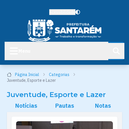
Acessibilidade
Menu
Página Inicial
Categorias
Juventude, Esporte e Lazer
Juventude, Esporte e Lazer
Notícias
Pautas
Notas