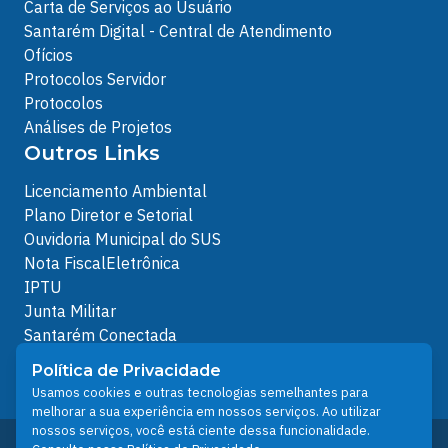
Carta de Serviços ao Usuário
Santarém Digital - Central de Atendimento
Ofícios
Protocolos Servidor
Protocolos
Análises de Projetos
Outros Links
Licenciamento Ambiental
Plano Diretor e Setorial
Ouvidoria Municipal do SUS
Nota FiscalEletrônica
IPTU
Junta Militar
Santarém Conectada
Política de Privacidade
Política de Privacidade
People illustrations by Storyset
Usamos cookies e outras tecnologias semelhantes para
melhorar a sua experiência em nossos serviços. Ao utilizar
nossos serviços, você está ciente dessa funcionalidade.
Desenvolvido pelo Núcleo Técnico de Gestão de