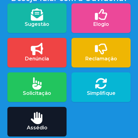
Sugestão
Elogio
Denúncia
Reclamação
Solicitação
Simplifique
Assédio