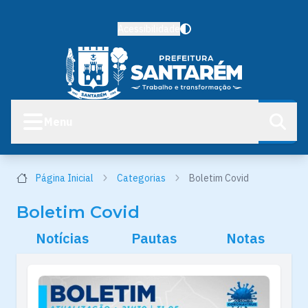
Acessibilidade
Menu
Página Inicial
Categorias
Boletim Covid
Boletim Covid
Notícias
Pautas
Notas