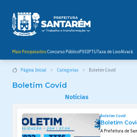
Mais Pesquisados:
Concurso Público
PSS
IPTU
Taxa de Lixo
Alvará
Página Inicial
Categorias
Boletim Covid
Boletim Covid
Notícias
Boletim Covid
Boletim Covi
A Prefeitura de Sa