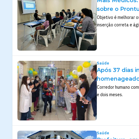
Mais Médicos: 
sobre o Pront
Objetivo é melhorar o
inserção correta e ág
Saúde
Após 37 dias i
homenageado 
Corredor humano com 
e dois meses.
Saúde