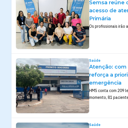
Semsa reúne c
acesso de ate
Primária
Os profissionais irão
Saúde
Atenção: com 
reforça a prio
emergência
HMS conta com 209 le
momento, 81 paciente
Saúde