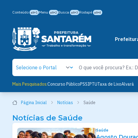
Conteúdo
Menu
Busca
Rodapé
alt+1
alt+2
alt+3
alt+4
Prefeitur
Mais Pesquisados:
Concurso Público
PSS
IPTU
Taxa de Lixo
Alvará
Página Inicial
Notícias
Saúde
Notícias de Saúde
Saúde
Agosto Dourad