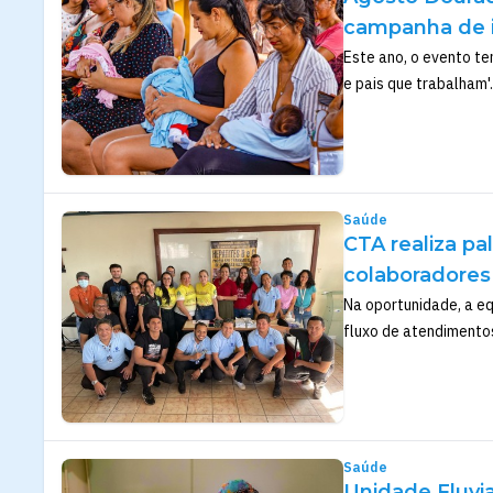
campanha de i
Este ano, o evento t
e pais que trabalham'.
Saúde
CTA realiza pa
colaboradores
Na oportunidade, a eq
fluxo de atendimentos
Saúde
Unidade Fluvia