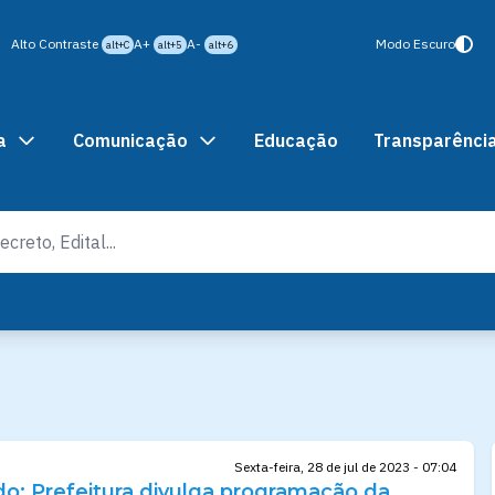
Alto Contraste
A+
A-
Modo Escuro
alt+C
alt+5
alt+6
a
Comunicação
Educação
Transparênci
Sexta-feira, 28 de jul de 2023 - 07:04
o: Prefeitura divulga programação da