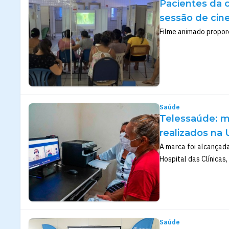
Pacientes da c
sessão de ci
Filme animado propor
Saúde
Telessaúde: m
realizados na
A marca foi alcançada
Hospital das Clínicas,
Saúde