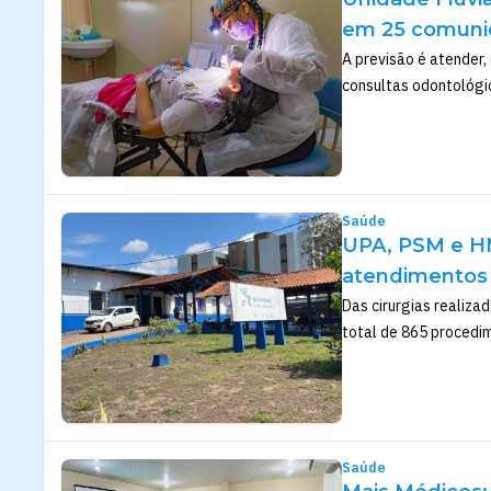
em 25 comunid
A previsão é atender,
consultas odontológi
Saúde
UPA, PSM e HM
atendimentos 
Das cirurgias realiza
total de 865 procedi
Saúde