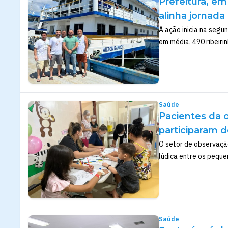
Prefeitura, em
alinha jornada
A ação inicia na segun
em média, 490 ribeirin
Saúde
Pacientes da 
participaram d
O setor de observação
lúdica entre os peque
Saúde