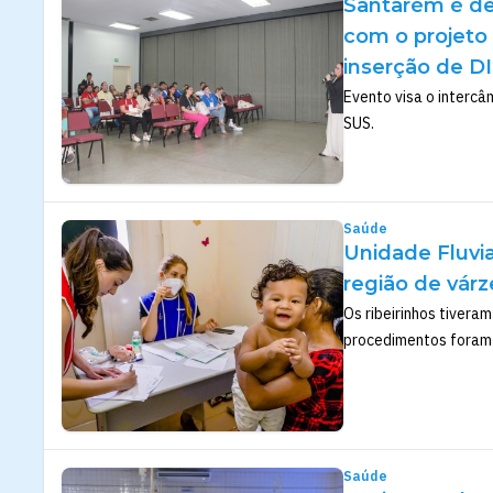
Santarém é des
com o projeto
inserção de D
Evento visa o intercâ
SUS.
Saúde
Unidade Fluvi
região de várz
Os ribeirinhos tivera
procedimentos foram 
Saúde