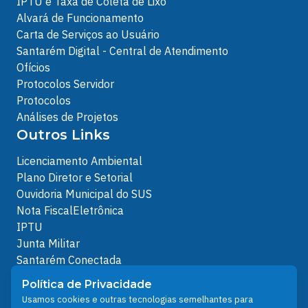
IPTU e Taxa de Coleta de Lixo
Alvará de Funcionamento
Carta de Serviços ao Usuário
Santarém Digital - Central de Atendimento
Ofícios
Protocolos Servidor
Protocolos
Análises de Projetos
Outros Links
Licenciamento Ambiental
Plano Diretor e Setorial
Ouvidoria Municipal do SUS
Nota FiscalEletrônica
IPTU
Junta Militar
Santarém Conectada
Política de Privacidade
Política de Privacidade
People illustrations by Storyset
Usamos cookies e outras tecnologias semelhantes para