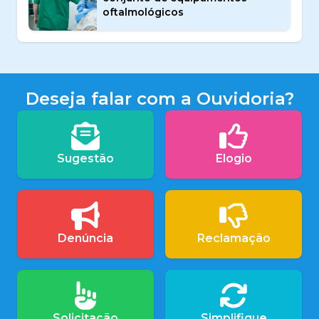
oftalmológicos
Deseja falar com a Ouvidoria?
Sugestão
Elogio
Denúncia
Reclamação
Solicitação
Simplifique