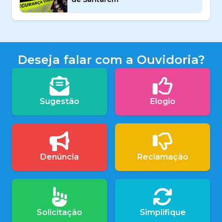
Deseja falar com a Ouvidoria?
Sugestão
Elogio
Denúncia
Reclamação
Solicitação
Simplifique