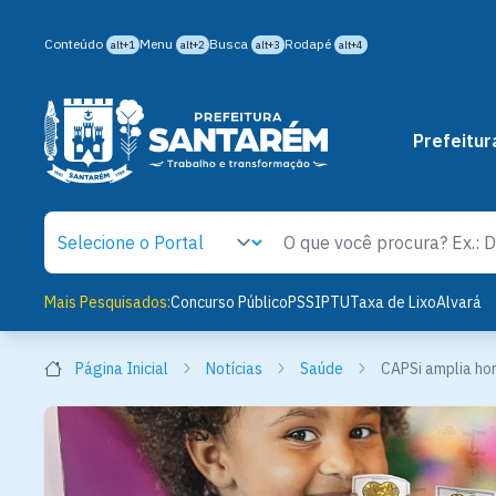
Conteúdo
Menu
Busca
Rodapé
alt+1
alt+2
alt+3
alt+4
Prefeitur
Mais Pesquisados:
Concurso Público
PSS
IPTU
Taxa de Lixo
Alvará
Página Inicial
Notícias
Saúde
CAPSi amplia ho