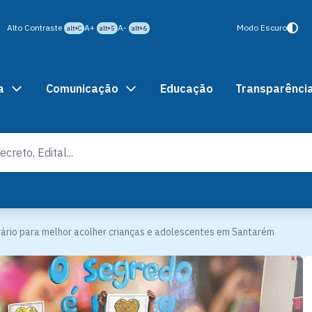
Alto Contraste
A+
A-
Modo Escuro
alt+C
alt+5
alt+6
a
Comunicação
Educação
Transparênci
rário para melhor acolher crianças e adolescentes em Santarém