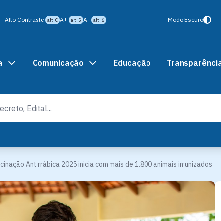
Alto Contraste
A+
A-
Modo Escuro
alt+C
alt+5
alt+6
a
Comunicação
Educação
Transparênci
inação Antirrábica 2025 inicia com mais de 1.800 animais imunizados