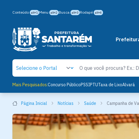
Conteúdo
Menu
Busca
Rodapé
alt+1
alt+2
alt+3
alt+4
Prefeitur
Mais Pesquisados:
Concurso Público
PSS
IPTU
Taxa de Lixo
Alvará
Página Inicial
Notícias
Saúde
Campanha de Vac