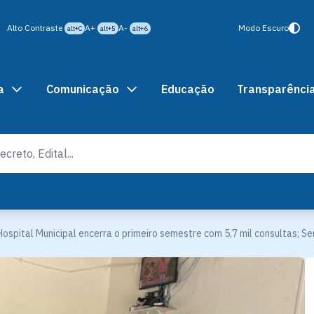
Alto Contraste
A+
A-
Modo Escuro
alt+C
alt+5
alt+6
a
Comunicação
Educação
Transparênci
ospital Municipal encerra o primeiro semestre com 5,7 mil consultas; S