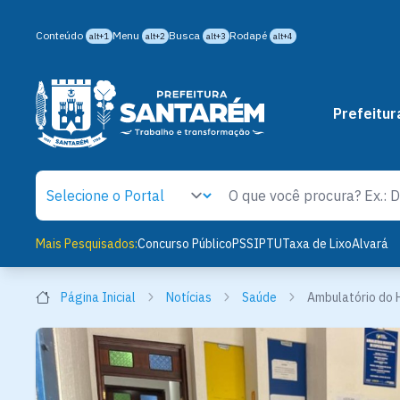
Conteúdo
Menu
Busca
Rodapé
alt+1
alt+2
alt+3
alt+4
Prefeitur
Mais Pesquisados:
Concurso Público
PSS
IPTU
Taxa de Lixo
Alvará
Página Inicial
Notícias
Saúde
Ambulatório do H