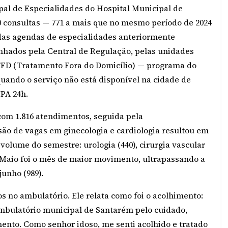
pal de Especialidades do Hospital Municipal de
60 consultas — 771 a mais que no mesmo período de 2024
a das agendas de especialidades anteriormente
nhados pela Central de Regulação, pelas unidades
 TFD (Tratamento Fora do Domicílio) — programa do
ando o serviço não está disponível na cidade de
PA 24h.
com 1.816 atendimentos, seguida pela
são de vagas em ginecologia e cardiologia resultou em
volume do semestre: urologia (440), cirurgia vascular
1). Maio foi o mês de maior movimento, ultrapassando a
junho (989).
os no ambulatório. Ele relata como foi o acolhimento:
ambulatório municipal de Santarém pelo cuidado,
ento. Como senhor idoso, me senti acolhido e tratado