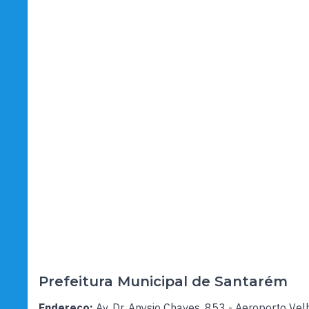
Prefeitura Municipal de Santarém
Endereço:
Av. Dr. Anysio Chaves, 853 - Aeroporto Vel