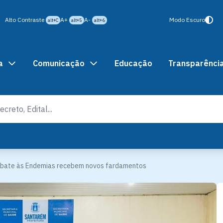
Alto Contraste
A+
A-
Modo Escuro
alt+C
alt+5
alt+6
a
Comunicação
Educação
Transparênci
bate às Endemias recebem novos fardamentos