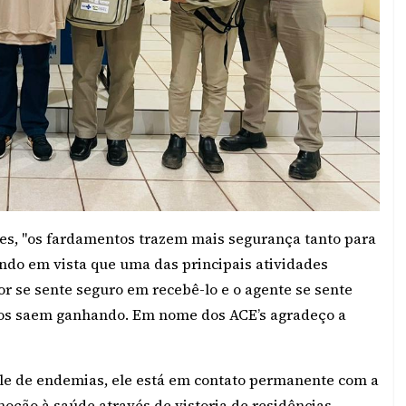
es, "os fardamentos trazem mais segurança tanto para
ndo em vista que uma das principais atividades
or se sente seguro em recebê-lo e o agente se sente
odos saem ganhando. Em nome dos ACE’s agradeço a
ole de endemias, ele está em contato permanente com a
ção à saúde através de vistoria de residências,