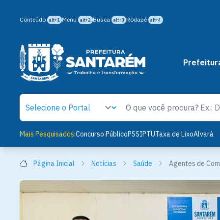
Conteúdo
Menu
Busca
Rodapé
alt+1
alt+2
alt+3
alt+4
Prefeitur
Mais Pesquisados:
Concurso Público
PSS
IPTU
Taxa de Lixo
Alvará
Página Inicial
Notícias
Saúde
Agentes de Com