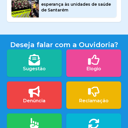
esperança às unidades de saúde
de Santarém
Deseja falar com a Ouvidoria?
Sugestão
Elogio
Denúncia
Reclamação