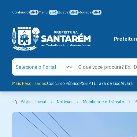
Conteúdo
Menu
Busca
Rodapé
alt+1
alt+2
alt+3
alt+4
Prefeitur
Mais Pesquisados:
Concurso Público
PSS
IPTU
Taxa de Lixo
Alvará
Página Inicial
Notícias
Mobilidade e Trânsito
P