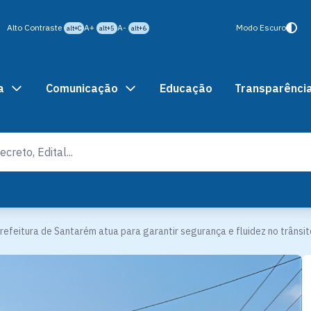
Alto Contraste
A+
A-
Modo Escuro
alt+C
alt+5
alt+6
a
Comunicação
Educação
Transparênci
refeitura de Santarém atua para garantir segurança e fluidez no trânsit