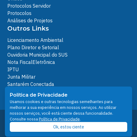
Protocolos Servidor
Protocolos
Análises de Projetos
Outros Links
Licenciamento Ambiental
Plano Diretor e Setorial
Ouvidoria Municipal do SUS
Nota FiscalEletrônica
IPTU
Junta Militar
Santarém Conectada
Política de Privacidade
Política de Privacidade
People illustrations by Storyset
Usamos cookies e outras tecnologias semelhantes para
melhorar a sua experiência em nossos serviços. Ao utilizar
nossos serviços, você está ciente dessa funcionalidade.
Desenvolvido pelo Núcleo Técnico de Gestão de
Consulte nossa
Política de Privacidade
.
Tecnologia da Informação - NTI
Ok, estou ciente
Prefeitura de Santarém © 2026