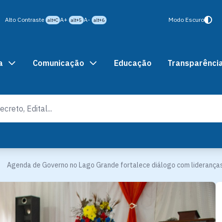
Alto Contraste
A+
A-
Modo Escuro
alt+C
alt+5
alt+6
a
Comunicação
Educação
Transparênci
Agenda de Governo no Lago Grande fortalece diálogo com liderança