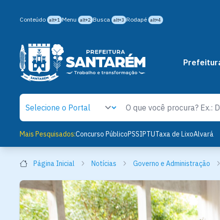
Conteúdo
Menu
Busca
Rodapé
alt+1
alt+2
alt+3
alt+4
Prefeitur
Mais Pesquisados:
Concurso Público
PSS
IPTU
Taxa de Lixo
Alvará
Página Inicial
Notícias
Governo e Administração